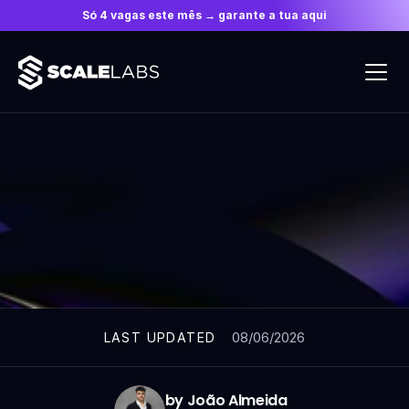
Só 4 vagas este mês → garante a tua aqui
ARTICLES
08/06/2026
LAST UPDATED
by João Almeida