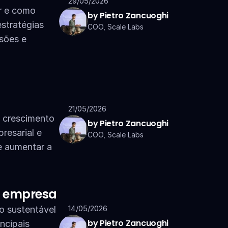
29/05/2026
 e como 
by Pietro Zancuoghi
stratégias 
COO, Scale Labs
sões e 
21/05/2026
 crescimento 
by Pietro Zancuoghi
esarial e 
COO, Scale Labs
e aumentar a 
a empresa
14/05/2026
 sustentável 
by Pietro Zancuoghi
cipais 