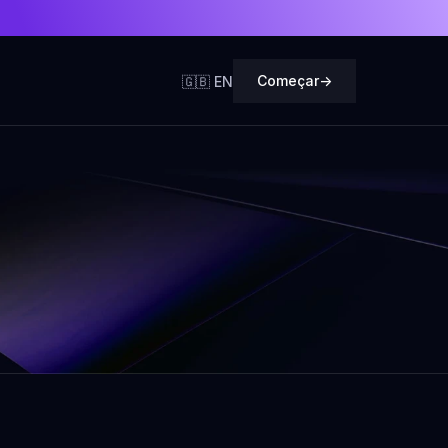
Começar
->
🇬🇧 EN
ícias