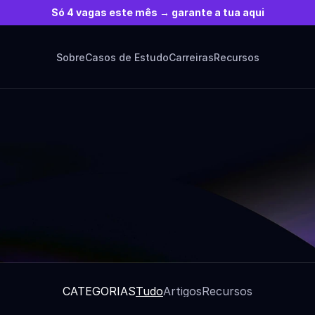
Só 4 vagas este mês → garante a tua aqui
Sobre
Casos de Estudo
Carreiras
Recursos
PERSPETIVAS
gos, Recursos E Not
CATEGORIAS
Tudo
Artigos
Recursos