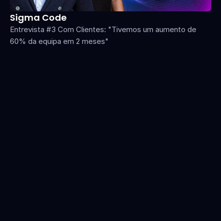
Sigma Code
JP
Entrevista #3 Com Clientes: "Tivemos um aumento de 
En
60% da equipa em 2 meses"
Fa
Substituímos
o
imprevisível
boca-a-boca
por
uma
estratégia
holística
de
aquisição
de
clientes
outbound
e
inbound
com
um
novo
departamento