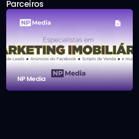
Parceiros
NP Media
Aumento da taxa média de fecho
~20% (mai–ago 2025) para ~32% 
(set–out 2025)
Redução da dependência do CE
criação de operação replicável, 
pronta para escalar