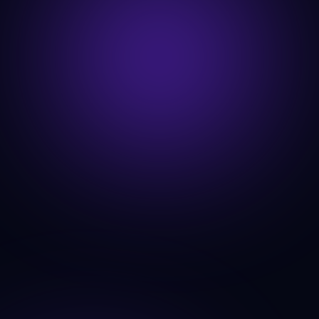
clientes, recolhendo e analisando todos os dados 
cruciais ao crescimento do negócio.
Curadoria e Montagem
Desenvolvimento de novos procedimentos para 
todas as verticais de negócio previamente 
analisadas, ao mesmo tempo que estabelecemos a 
nova infraestrutura comercial e de vendas com 
canais de inbound e outbound optimizados.