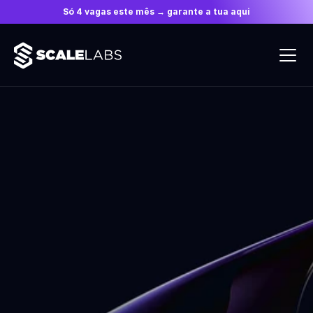
Só 4 vagas este mês → garante a tua aqui
RIA DE VENDAS - CRESCIMENTO E REESTRUTURAÇÃO DE DEPA
Transformamos A Forma 
De Escalar O Teu Negócio
Crescer exige que a estrutura da empresa e a 
capacidade dos líderes avancem ao mesmo 
ritmo. A Scale Labs fornece a engenharia 