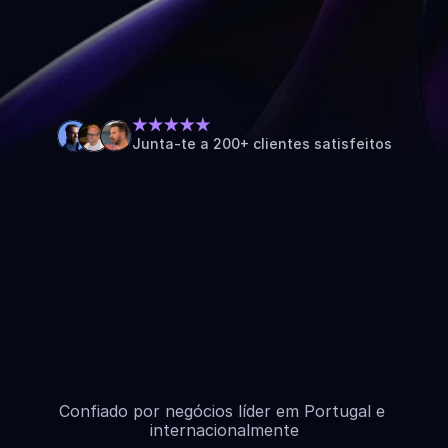
comercial e o suporte à liderança necessários 
para fechar esse ciclo. Trazemos previsibilidade, 
eliminamos a improvisação e indicamos o 
caminho seguro para transformar o vosso 
crescimento num legado sólido.
Junta-te a 200+ clientes satisfeitos
Agenda uma reunião
->
Confiado por negócios líder em Portugal e 
internacionalmente