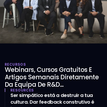
Crescimento Para Todas As 
Empresas B2B
Conhece a Equipa
->
Junta-te a 100+ clientes satisfeitos
RECURSOS
Webinars, Cursos Gratuitos E 
Artigos Semanais Diretamente 
Da Equipa De R&D…
RESOURCES
Ser simpático está a destruir a tua 
cultura. Dar feedback construtivo é 